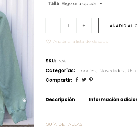
Talla
Elige una opción
AÑADIR AL 
Añadir a la lista de deseos
SKU:
N/A
Categorías:
Hoodies
,
Novedades
,
Usa
Compartir:
Descripción
Información adicio
GUÍA DE TALLAS