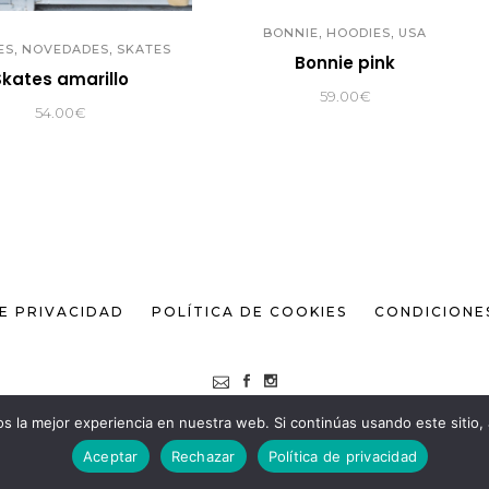
,
,
BONNIE
HOODIES
USA
,
,
ES
NOVEDADES
SKATES
Bonnie pink
Skates amarillo
59.00
€
54.00
€
DE PRIVACIDAD
POLÍTICA DE COOKIES
CONDICIONE
 la mejor experiencia en nuestra web. Si continúas usando este sitio,
DISEÑADO POR © ONDISEÑO.COM 2026
Aceptar
Rechazar
Política de privacidad