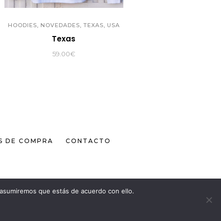
,
,
,
HOODIES
NOVEDADES
TEXAS
USA
Texas
59.00
€
S DE COMPRA
CONTACTO
 asumiremos que estás de acuerdo con ello.