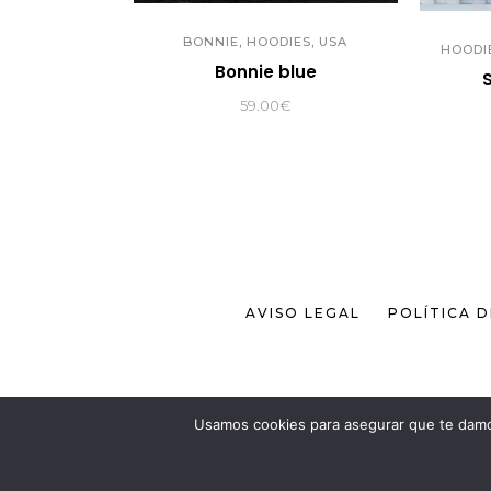
,
,
BONNIE
HOODIES
USA
HOODI
Bonnie blue
59.00
€
AVISO LEGAL
POLÍTICA 
Usamos cookies para asegurar que te damos