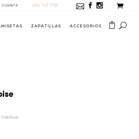
682 143 778
I CUENTA
AMISETAS
ZAPATILLAS
ACCESORIOS
oise
habitual.