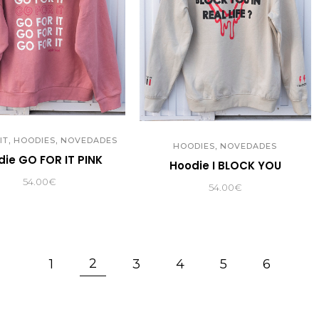
,
,
IT
HOODIES
NOVEDADES
,
HOODIES
NOVEDADES
die GO FOR IT PINK
Hoodie I BLOCK YOU
54.00
€
54.00
€
2
1
3
4
5
6