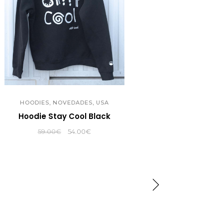
,
,
HOODIES
NOVEDADES
USA
Hoodie Stay Cool Black
El
El
59.00
€
54.00
€
precio
precio
original
actual
era:
es:
59.00€.
54.00€.