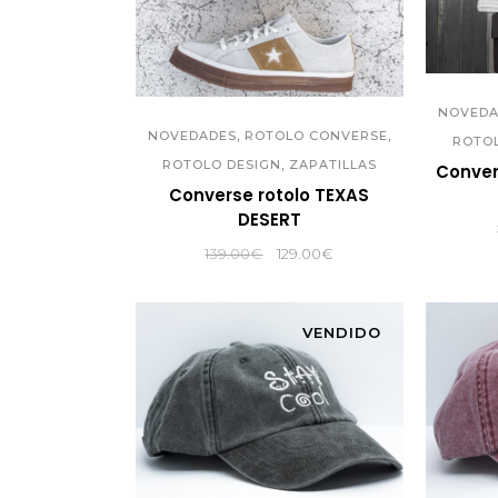
NOVEDA
,
,
NOVEDADES
ROTOLO CONVERSE
ROTO
,
ROTOLO DESIGN
ZAPATILLAS
Conver
Converse rotolo TEXAS
DESERT
El
El
139.00
€
129.00
€
precio
precio
original
actual
era:
es:
VENDIDO
139.00€.
129.00€.