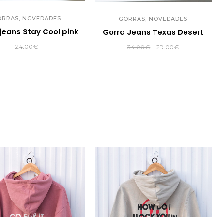
,
,
ORRAS
NOVEDADES
GORRAS
NOVEDADES
jeans Stay Cool pink
Gorra Jeans Texas Desert
24.00
€
El
El
34.00
€
29.00
€
precio
precio
original
actual
era:
es:
34.00€.
29.00€.