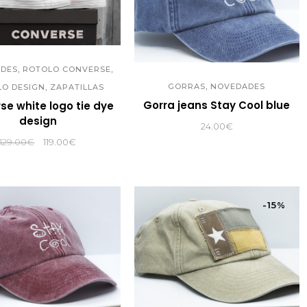
,
,
DES
ROTOLO CONVERSE
,
,
GORRAS
NOVEDADES
LO DESIGN
ZAPATILLAS
Gorra jeans Stay Cool blue
se white logo tie dye
design
24.00
€
El
El
129.00
€
119.00
€
precio
precio
original
actual
era:
es:
129.00€.
119.00€.
-15%