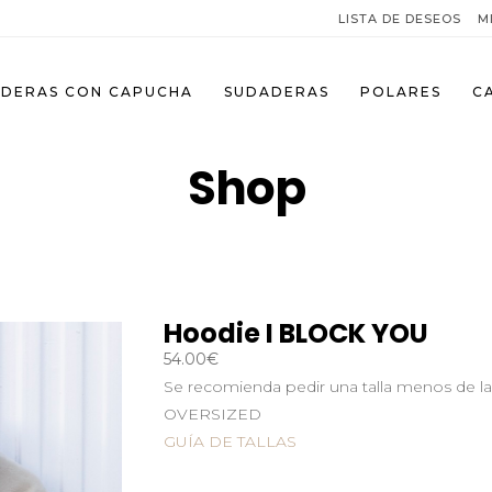
LISTA DE DESEOS
M
DERAS CON CAPUCHA
SUDADERAS
POLARES
C
Shop
Hoodie I BLOCK YOU
54.00
€
Se recomienda pedir una talla menos de la
OVERSIZED
GUÍA DE TALLAS