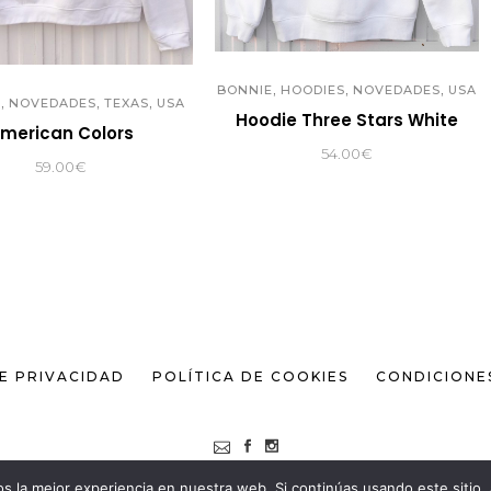
,
,
,
BONNIE
HOODIES
NOVEDADES
USA
,
,
,
S
NOVEDADES
TEXAS
USA
Hoodie Three Stars White
merican Colors
54.00
€
59.00
€
DE PRIVACIDAD
POLÍTICA DE COOKIES
CONDICIONE
 la mejor experiencia en nuestra web. Si continúas usando este sitio,