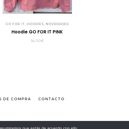
,
,
GO FOR IT
HOODIES
NOVEDADES
Hoodie GO FOR IT PINK
54.00
€
S DE COMPRA
CONTACTO
 asumiremos que estás de acuerdo con ello.