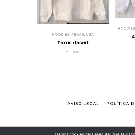
HOODIE
,
,
HOODIES
TEXAS
USA
A
Texas desert
59.00
€
AVISO LEGAL
POLÍTICA 
Usamos cookies para asegurar que te damos