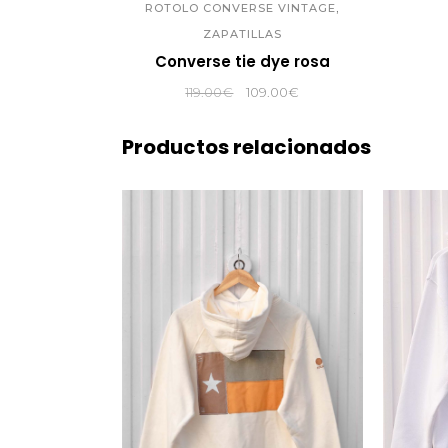
,
ROTOLO CONVERSE VINTAGE
ZAPATILLAS
Converse tie dye rosa
El
El
119.00
€
109.00
€
precio
precio
original
actual
Productos relacionados
era:
es:
119.00€.
109.00€.