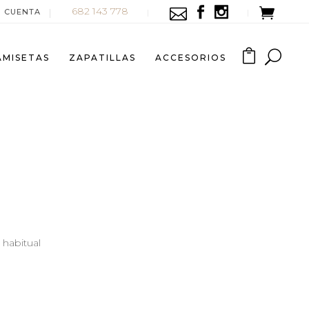
682 143 778
I CUENTA
AMISETAS
ZAPATILLAS
ACCESORIOS
 habitual