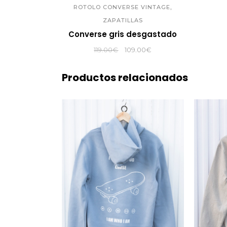
,
ROTOLO CONVERSE VINTAGE
ZAPATILLAS
Converse gris desgastado
El
El
119.00
€
109.00
€
precio
precio
original
actual
Productos relacionados
era:
es:
119.00€.
109.00€.