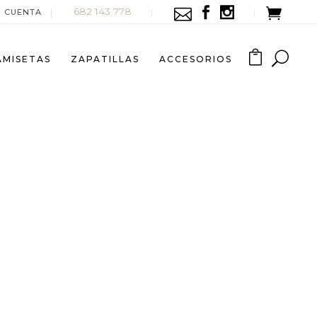
682 143 778
I CUENTA
AMISETAS
ZAPATILLAS
ACCESORIOS