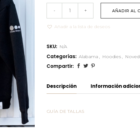
AÑADIR AL 
Añadir a la lista de deseos
SKU:
N/A
Categorías:
Alabama
,
Hoodies
,
Noved
Compartir:
Descripción
Información adicio
GUÍA DE TALLAS