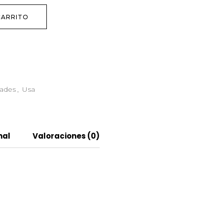
CARRITO
ades
,
Usa
nal
Valoraciones (0)