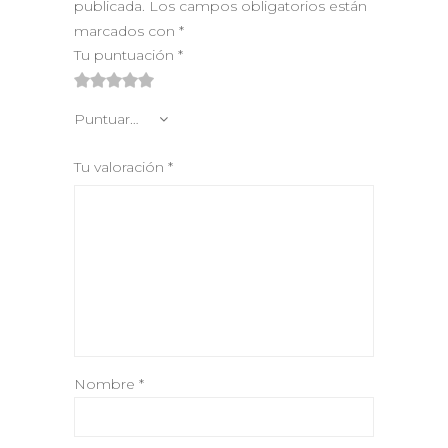
publicada.
Los campos obligatorios están
marcados con
*
Tu puntuación
*
1
2 de
3 de 5
4 de 5
5 de 5
Puntuar…
de
5
estrellas
estrellas
estrellas
5
estrellas
Tu valoración
*
estrellas
Nombre
*